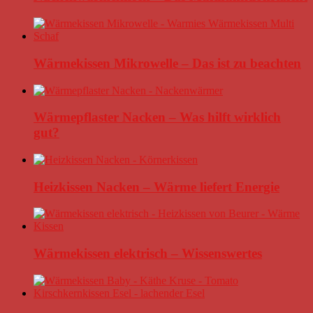
Wärmekissen Mikrowelle – Das ist zu beachten
Wärmepflaster Nacken – Was hilft wirklich
gut?
Heizkissen Nacken – Wärme liefert Energie
Wärmekissen elektrisch – Wissenswertes