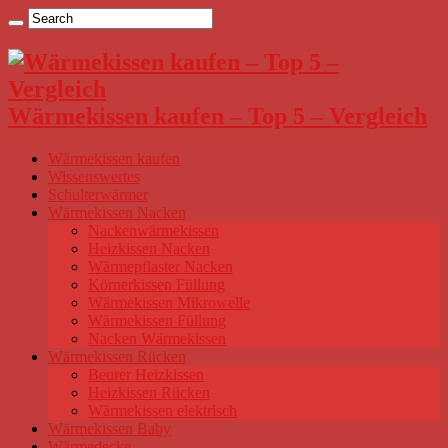
Wärmekissen kaufen – Top 5 – Vergleich
Wärmekissen kaufen
Wissenswertes
Schulterwärmer
Wärmekissen Nacken
Nackenwärmekissen
Heizkissen Nacken
Wärmepflaster Nacken
Körnerkissen Füllung
Wärmekissen Mikrowelle
Wärmekissen Füllung
Nacken Wärmekissen
Wärmekissen Rücken
Beurer Heizkissen
Heizkissen Rücken
Wärmekissen elektrisch
Wärmekissen Baby
Wärmedecke