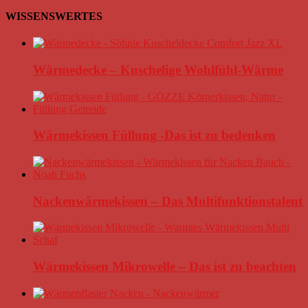
WISSENSWERTES
Wärmedecke – Kuschelige Wohlfühl-Wärme
Wärmekissen Füllung -Das ist zu bedenken
Nackenwärmekissen – Das Multifunktionstalent
Wärmekissen Mikrowelle – Das ist zu beachten