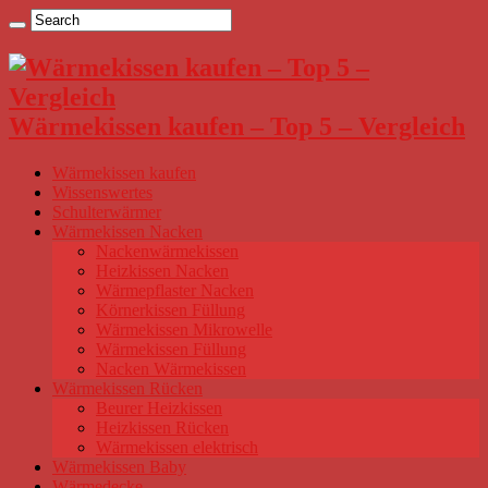
Wärmekissen kaufen – Top 5 – Vergleich
Wärmekissen kaufen
Wissenswertes
Schulterwärmer
Wärmekissen Nacken
Nackenwärmekissen
Heizkissen Nacken
Wärmepflaster Nacken
Körnerkissen Füllung
Wärmekissen Mikrowelle
Wärmekissen Füllung
Nacken Wärmekissen
Wärmekissen Rücken
Beurer Heizkissen
Heizkissen Rücken
Wärmekissen elektrisch
Wärmekissen Baby
Wärmedecke