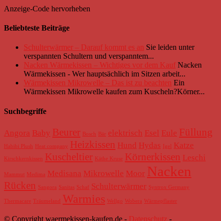
Anzeige-Code hervorheben
Beliebteste Beiträge
Schulterwärmer – Darauf kommt es an
Sie leiden unter
verspannten Schultern und verspanntem...
Nacken Wärmekissen – Wichtiges vor dem Kauf
Nacken
Wärmekissen - Wer hauptsächlich im Sitzen arbeit...
Wärmekissen Mikrowelle – Das ist zu beachten
Ein
Wärmekissen Mikrowelle kaufen zum Kuscheln?Körner...
Suchbegriffe
Beurer
Füllung
Angora
Baby
elektrisch
Esel
Eule
Bosch
Bär
Heizkissen
Hund
Hydas
Katze
Habibi Plush
Heat company
Igel
Kuscheltier
Körnerkissen
Leschi
Kirschkernkissen
Käthe Kruse
Nacken
Medisana
Mikrowelle
Moor
Mammut
Medima
Rücken
Schulterwärmer
Sangora
Sanitas
Schaf
Syntrox Germany
Warmies
Thermacare
Träumeland
Wellgo
Wobera
Wärmepflaster
© Copyright waermekissen-kaufen.de -
Datenschutz
-