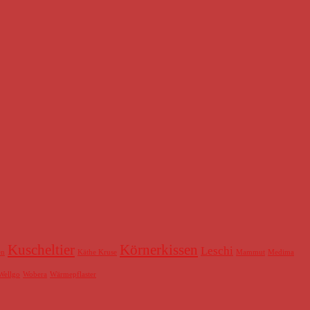
Kuscheltier
Körnerkissen
Leschi
en
Käthe Kruse
Mammut
Medima
Wellgo
Wobera
Wärmepflaster