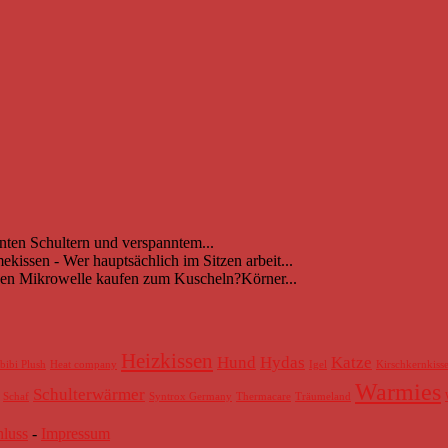
nnten Schultern und verspanntem...
issen - Wer hauptsächlich im Sitzen arbeit...
en Mikrowelle kaufen zum Kuscheln?Körner...
Heizkissen
Hund
Hydas
Katze
bibi Plush
Heat company
Igel
Kirschkernkiss
Warmies
Schulterwärmer
Schaf
Syntrox Germany
Thermacare
Träumeland
hluss
-
Impressum