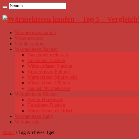
Wärmekissen kaufen
Wissenswertes
Schulterwärmer
Wärmekissen Nacken
Nackenwärmekissen
Heizkissen Nacken
Wärmepflaster Nacken
Körnerkissen Füllung
Wärmekissen Mikrowelle
Wärmekissen Füllung
Nacken Wärmekissen
Wärmekissen Rücken
Beurer Heizkissen
Heizkissen Rücken
Wärmekissen elektrisch
Wärmekissen Baby
Wärmedecke
Home
/
Tag Archives: Igel