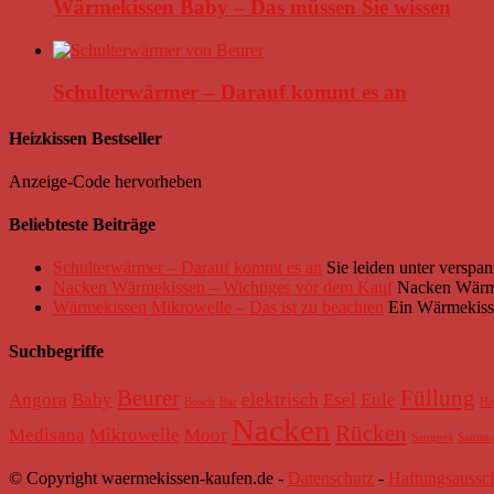
Wärmekissen Baby – Das müssen Sie wissen
Schulterwärmer – Darauf kommt es an
Heizkissen Bestseller
Anzeige-Code hervorheben
Beliebteste Beiträge
Schulterwärmer – Darauf kommt es an
Sie leiden unter verspa
Nacken Wärmekissen – Wichtiges vor dem Kauf
Nacken Wärmek
Wärmekissen Mikrowelle – Das ist zu beachten
Ein Wärmekiss
Suchbegriffe
Beurer
Füllung
Angora
Baby
elektrisch
Esel
Eule
Bosch
Bär
Ha
Nacken
Rücken
Medisana
Mikrowelle
Moor
Sangora
Sanitas
© Copyright waermekissen-kaufen.de -
Datenschutz
-
Haftungsaussc