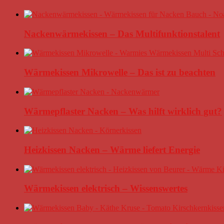
Nackenwärmekissen – Das Multifunktionstalent
Wärmekissen Mikrowelle – Das ist zu beachten
Wärmepflaster Nacken – Was hilft wirklich gut?
Heizkissen Nacken – Wärme liefert Energie
Wärmekissen elektrisch – Wissenswertes