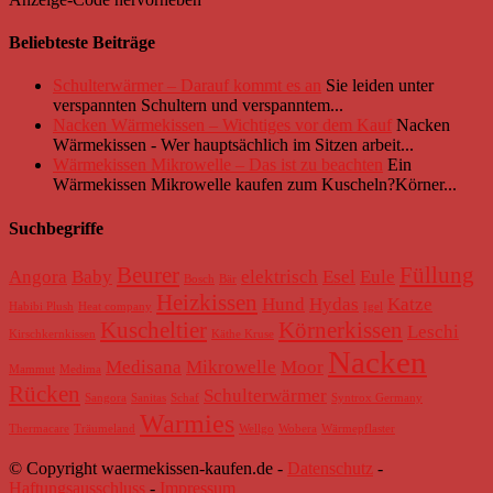
Beliebteste Beiträge
Schulterwärmer – Darauf kommt es an
Sie leiden unter
verspannten Schultern und verspanntem...
Nacken Wärmekissen – Wichtiges vor dem Kauf
Nacken
Wärmekissen - Wer hauptsächlich im Sitzen arbeit...
Wärmekissen Mikrowelle – Das ist zu beachten
Ein
Wärmekissen Mikrowelle kaufen zum Kuscheln?Körner...
Suchbegriffe
Beurer
Füllung
Angora
Baby
elektrisch
Esel
Eule
Bosch
Bär
Heizkissen
Hund
Hydas
Katze
Habibi Plush
Heat company
Igel
Kuscheltier
Körnerkissen
Leschi
Kirschkernkissen
Käthe Kruse
Nacken
Medisana
Mikrowelle
Moor
Mammut
Medima
Rücken
Schulterwärmer
Sangora
Sanitas
Schaf
Syntrox Germany
Warmies
Thermacare
Träumeland
Wellgo
Wobera
Wärmepflaster
© Copyright waermekissen-kaufen.de -
Datenschutz
-
Haftungsausschluss
-
Impressum