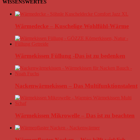
WISSENSWERTES
Wärmedecke – Kuschelige Wohlfühl-Wärme
Wärmekissen Füllung -Das ist zu bedenken
Nackenwärmekissen – Das Multifunktionstalent
Wärmekissen Mikrowelle – Das ist zu beachten
Wärmepflaster Nacken – Was hilft wirklich