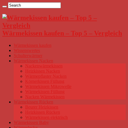
Wärmekissen kaufen – Top 5 – Vergleich
Wärmekissen kaufen
Wissenswertes
Schulterwärmer
Wärmekissen Nacken
Nackenwärmekissen
Heizkissen Nacken
Wärmepflaster Nacken
Körnerkissen Füllung
Wärmekissen Mikrowelle
Wärmekissen Füllung
Nacken Wärmekissen
Wärmekissen Rücken
Beurer Heizkissen
Heizkissen Rücken
Wärmekissen elektrisch
Wärmekissen Baby
Wärmedecke