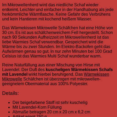
Im Mikrowellenherd wird das niedliche Schaf wieder
entkeimt. Leichter und einfacher in der Handhabung als jede
herkömmliche Wärmflasche. Keine Gefahr des Verbrühens
und kein Hantieren mit kochend heißem Wasser.
Das Wärmekissen Mikrowelle Schäfchen hat eine Höhe von
30 cm. Es ist aus schäfchenweichem Fell hergestellt. Schon
nach 90 Sekunden Aufheizzeit im Mikrowellenherd ist das
liebe Warmies Schaf verwendbar. Gespeichert wird die
Wärme bis zu zwei Stunden. Im Elektro-Backofen geht das
Aufwärmen genau so gut. In nur zehn Minuten bei 100 Grad
Celsius ist das Warmies Multi Schaf wunderbar warm.
Reine Naturfüllung aus einer Mischung von Hirse mit
Lavendel. Der Duft des
kuscheligen Wärmekissen Schafs
mit Lavendel
wirkt hierbei beruhigend. Das
Wärmekissen
Mikrowelle
Schäfchen ist überzogen mit mikrowellen-
geeignetem Obermaterial aus 100% Polyester.
Details:
Der beigefarbene Stoff ist sehr kuschelig
Mit Lavendel-Korn Füllung
Abmaße betragen 20 cm x 20 cm x 6,2 cm
Artikel wiegt 760 g