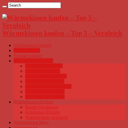
Wärmekissen kaufen – Top 5 – Vergleich
Wärmekissen kaufen
Wissenswertes
Schulterwärmer
Wärmekissen Nacken
Nackenwärmekissen
Heizkissen Nacken
Wärmepflaster Nacken
Körnerkissen Füllung
Wärmekissen Mikrowelle
Wärmekissen Füllung
Nacken Wärmekissen
Wärmekissen Rücken
Beurer Heizkissen
Heizkissen Rücken
Wärmekissen elektrisch
Wärmekissen Baby
Wärmedecke