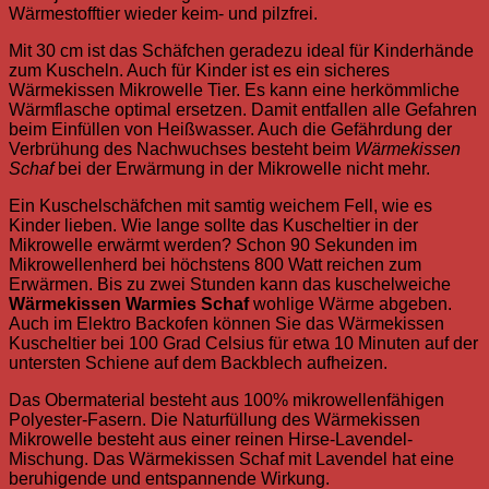
Wärmestofftier wieder keim- und pilzfrei.
Mit 30 cm ist das Schäfchen geradezu ideal für Kinderhände
zum Kuscheln. Auch für Kinder ist es ein sicheres
Wärmekissen Mikrowelle Tier. Es kann eine herkömmliche
Wärmflasche optimal ersetzen. Damit entfallen alle Gefahren
beim Einfüllen von Heißwasser. Auch die Gefährdung der
Verbrühung des Nachwuchses besteht beim
Wärmekissen
Schaf
bei der Erwärmung in der Mikrowelle nicht mehr.
Ein Kuschelschäfchen mit samtig weichem Fell, wie es
Kinder lieben. Wie lange sollte das Kuscheltier in der
Mikrowelle erwärmt werden? Schon 90 Sekunden im
Mikrowellenherd bei höchstens 800 Watt reichen zum
Erwärmen. Bis zu zwei Stunden kann das kuschelweiche
Wärmekissen Warmies Schaf
wohlige Wärme abgeben.
Auch im Elektro Backofen können Sie das
Wärmekissen
Kusc
heltier bei 100 Grad Celsius für etwa 10 Minuten auf der
untersten Schiene auf dem Backblech aufheizen.
Das Obermaterial besteht aus 100% mikrowellenfähigen
Polyester-Fasern. Die Naturfüllung des Wärmekissen
Mikrowelle besteht aus einer reinen Hirse-Lavendel-
Mischung. Das Wärmekissen Schaf mit Lavendel hat eine
beruhigende und entspannende Wirkung.