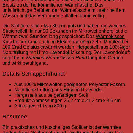
Ersatz zu der herkömmlichen Wärmflasche. Das
unfallträchtige Befüllen der Wärmeflasche mit sehr heißem
Wasser und das Verbrühen entfallen damit völlig.
Die Stofftiere sind etwa 30 cm groß und haben ein weiches
Streichelfell. In nur 90 Sekunden im Mikrowellenherd ist die
Wärme zwei Stunden lang gespeichert. Das
Wärmekissen
Kuscheltier
kann auch im Elektrobackofen zehn Minuten bei
100 Grad Celsius erwärmt werden. Hergestellt aus 100%iger
Naturfüllung mit Hirse-Lavendel-Mischung. Der Lavendelduft
sorgt beim
Warmies Wärmekissen Hund
für guten Geruch
und wirkt beruhigend.
Details Schlappohrhund:
Aus 100% Mikrowellen geeigneten Polyester-Fasern
Natürliche Füllung aus Hirse mit Lavendel
Hergestellt aus beigefarbigem Stoff
Produkt-Abmessungen 26,2 cm x 21,2 cm x 8,6 cm
Artikelgewicht von 800 g
Resümee:
Ein praktisches und kuscheliges Stofftier ist der Warmies
Beddy Bears Schlappohrhund. Die Kinder lieben ihn. Der