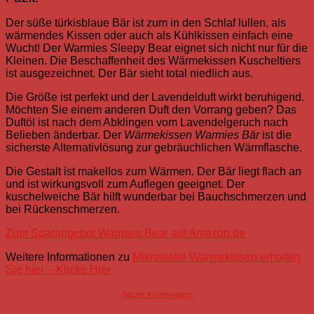
Der
süß
e türkisblaue Bär ist zum in den Schlaf lullen, als
wärmendes Kissen oder auch als Kühlkissen einfach eine
Wucht! Der Warmies Sleepy Bear eignet sich nicht nur für die
Kleinen. Die Beschaffenheit des Wärmekissen Kuscheltiers
ist ausgezeichnet. Der Bär sieht total niedlich aus.
Die Größe ist perfekt und der Lavendelduft wirkt beruhigend.
Möchten Sie einem anderen Duft den Vorrang geben? Das
Duftöl ist nach dem Abklingen vom Lavendelgeruch nach
Belieben änderbar. Der
Wärmekissen Warmies Bär
ist die
sicherste Alternativlösung zur gebräuchlichen Wärmflasche.
Die Gestalt ist makellos zum Wärmen. Der Bär liegt flach an
und ist wirkungsvoll zum Auflegen geeignet. Der
kuschelweiche Bär hilft wunderbar bei Bauchschmerzen und
bei Rückenschmerzen.
Zum Sparangebot Warmies Bear auf Amazon.de
Weitere Informationen zu
Mikrowelle Wärmekissen erhalten
Sie hier – Klicke Hier
Bester Kinderwagen