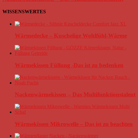
WISSENSWERTES
Wärmedecke – Kuschelige Wohlfühl-Wärme
Wärmekissen Füllung -Das ist zu bedenken
Nackenwärmekissen – Das Multifunktionstalent
Wärmekissen Mikrowelle – Das ist zu beachten