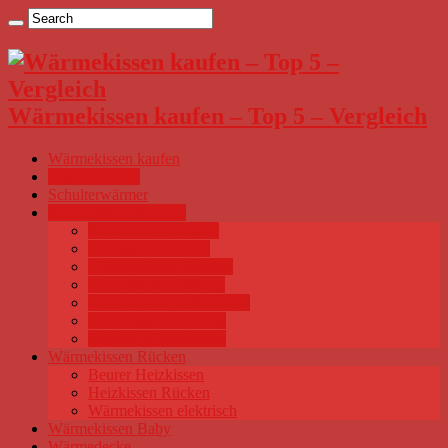
Wärmekissen kaufen – Top 5 – Vergleich
Wärmekissen kaufen
Wissenswertes
Schulterwärmer
Wärmekissen Nacken
Nackenwärmekissen
Heizkissen Nacken
Wärmepflaster Nacken
Körnerkissen Füllung
Wärmekissen Mikrowelle
Wärmekissen Füllung
Nacken Wärmekissen
Wärmekissen Rücken
Beurer Heizkissen
Heizkissen Rücken
Wärmekissen elektrisch
Wärmekissen Baby
Wärmedecke