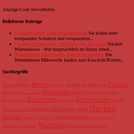
Anzeige-Code hervorheben
Beliebteste Beiträge
Schulterwärmer – Darauf kommt es an
Sie leiden unter
verspannten Schultern und verspanntem...
Nacken Wärmekissen – Wichtiges vor dem Kauf
Nacken
Wärmekissen - Wer hauptsächlich im Sitzen arbeit...
Wärmekissen Mikrowelle – Das ist zu beachten
Ein
Wärmekissen Mikrowelle kaufen zum Kuscheln?Körner...
Suchbegriffe
Beurer
Füllung
Angora
Baby
elektrisch
Esel
Eule
Bosch
Bär
Heizkissen
Hund
Hydas
Katze
Habibi Plush
Heat company
Igel
Kuscheltier
Körnerkissen
Leschi
Kirschkernkissen
Käthe Kruse
Nacken
Medisana
Mikrowelle
Moor
Mammut
Medima
Rücken
Schulterwärmer
Sangora
Sanitas
Schaf
Syntrox Germany
Warmies
Thermacare
Träumeland
Wellgo
Wobera
Wärmepflaster